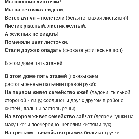
Мы осенние листочки!
Мы на веточках сидели,
Ветер дунул – полетели
(бегайте, махая листьями)!
Листик ркасный, листик желтый,
А зеленых не видать!
Поменяли цвет листочки,
Стали дружно опадать
(снова опуститесь на пол)!
В этом доме пять этажей
В этом доме пять этажей
(показываем
растопыренные пальчики правой руки):
На первом живет семейство ежей
(ладони, тыльной
стороной к лицу, соединены друг с другом в районе
кистей , пальцы растопырены),
На втором живет семейство зайчат
(делаем “ушки на
макушке” и поочередно шевелим кистями рук)
На третьем – семейство рыжих бельчат
(ручки