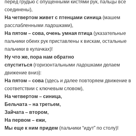
перед грудью с опущенными кистями рук, пальцы все
соединены),
На четвертом живет с птенцами синица
(машем
расслабленными ладошками),
На пятом – сова, очень умная птица
(указательные
пальчики обеих рук приставлены к вискам, остальные
пальчики в кулачках)!
Ну что же, пора нам обратно
спуститься
(горизонтальными ладошками делаем
движение вниз):
На пятом – сова
(здесь и далее повторяем движение в
соответствии с ключевым словом),
На четвертом – синица,
Бельчата – на третьем,
Зайчата – втором,
На первом – ежи,
Мы еще к ним придем
(пальчики “идут” по столу)!